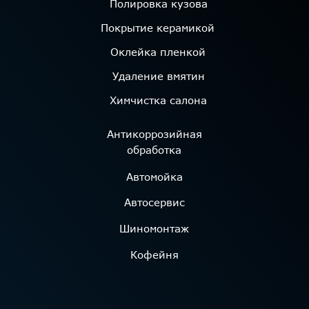
г.Новосибирск Микрорайон Стрижи, 10
+7 (383) 287-00-77
Макс
Telegram
ВКонтакте
Instagram*
*
Признан экстремистской организацией и
запрещен на территории РФ
ООО «АвтоЛюкс»
ИНН 5433198889
ОГРН 1145476099680