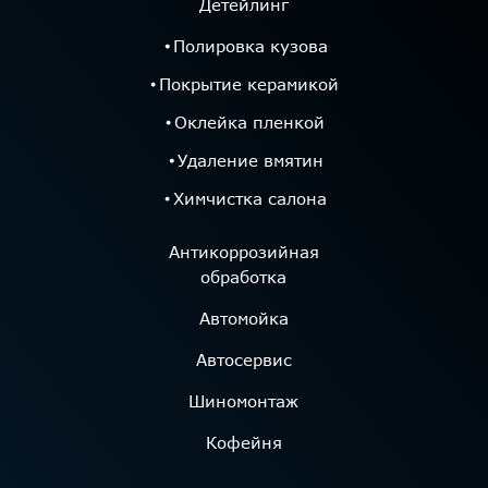
КОНТАКТЫ
г.Новосибирск Микрорайон Стрижи, 10
+7 (383) 287-00-77
Макс
Telegram
ВКонтакте
Instagram*
*
Признан экстремистской организацией и
запрещен на территории РФ
ООО «АвтоЛюкс»
ИНН 5433198889
ОГРН 1145476099680