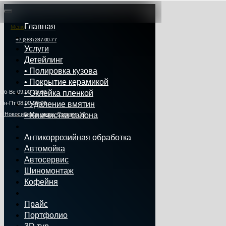
Главная
Меню
+7 (383) 287-00-77
Услуги
Детейлинг
• Полировка кузова
• Покрытие керамикой
Сб‑Вс 09:00‑23:00
• Оклейка пленкой
Пн‑Пт 08:00-20:00
• Удаление вмятин
г. Новосибирск, мкрн. Стрижи, 10
• Химчистка салона
Антикоррозийная обработка
Автомойка
Автосервис
Шиномонтаж
Кофейня
Прайс
Портфолио