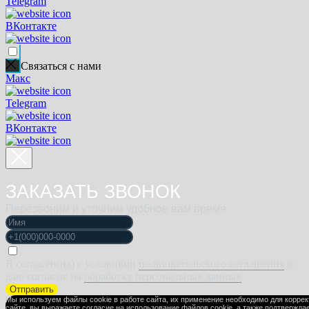
Telegram
ВКонтакте
Связаться с нами
Макс
Telegram
ВКонтакте
ЗАКАЗАТЬ ЗВОНОК
Перезвоним и уточним удобное вам время
Я согласен(на) с условиями
пользовательского соглашения
и
даю согласие на
обработку персональных данных
Отправить
Мы используем файлы cookie в работе сайта, их применение необходимо для корре
сайте, вы выражаете
согласие на использование файлов cookie
, а также подтвержда