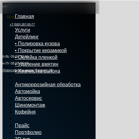
Главная
Меню
+7 (383) 287-00-77
Услуги
Детейлинг
• Полировка кузова
• Покрытие керамикой
Сб‑Вс 09:00‑23:00
• Оклейка пленкой
Пн‑Пт 08:00-20:00
• Удаление вмятин
г. Новосибирск, мкрн. Стрижи, 10
• Химчистка салона
Антикоррозийная обработка
Автомойка
Автосервис
Шиномонтаж
Кофейня
Прайс
Портфолио