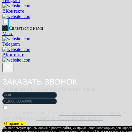
Telegram
ВКонтакте
Связаться с нами
Макс
Telegram
ВКонтакте
ЗАКАЗАТЬ ЗВОНОК
Перезвоним и уточним удобное вам время
Я согласен(на) с условиями
пользовательского соглашения
и
даю согласие на
обработку персональных данных
Отправить
Мы используем файлы cookie в работе сайта, их применение необходимо для корре
сайте, вы выражаете
согласие на использование файлов cookie
, а также подтвержда