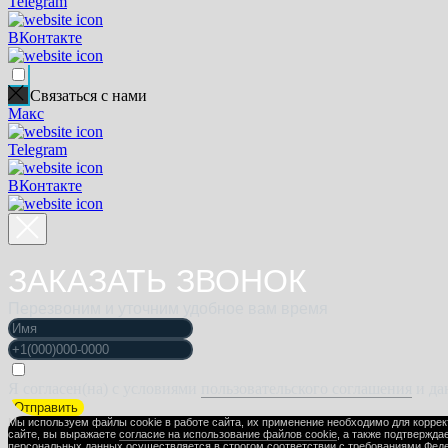
Telegram
ВКонтакте
Связаться с нами
Макс
Telegram
ВКонтакте
ЗАКАЗАТЬ ЗВОНОК
Перезвоним и уточним удобное вам время
Я согласен(на) с условиями
пользовательского соглашения
и да
Отправить
Мы используем файлы cookie в работе сайта, их применение необходимо для корре
сайте, вы выражаете
согласие на использование файлов cookie
, а также подтвержда
персональных данных
осуществляется в строгом соответствии с требованиями Феде