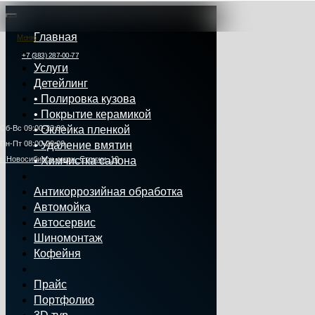
Главная
Меню
+7 (383) 287-00-77
Услуги
Детейлинг
• Полировка кузова
• Покрытие керамикой
Сб‑Вс 09:00‑23:00
• Оклейка пленкой
Пн‑Пт 08:00-20:00
• Удаление вмятин
г. Новосибирск, мкрн. Стрижи, 10
• Химчистка салона
Антикоррозийная обработка
Автомойка
Автосервис
Шиномонтаж
Кофейня
Прайс
Портфолио