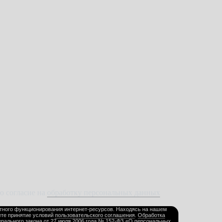
ю согласие на
обработку персональных данных
ктного функционирования интернет‑ресурсов. Находясь на нашем
ете принятие условий
пользовательского соглашения
.
Обработка
рального закона от 27 июля 2006 года № 152‑ФЗ «О персональных