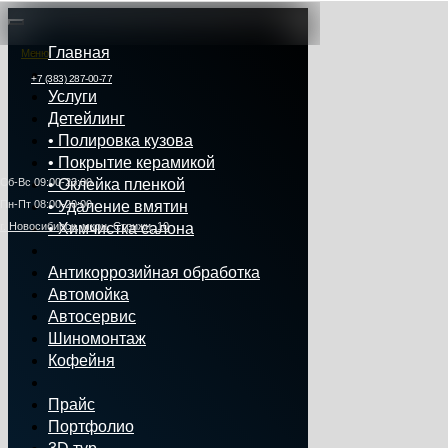
Главная
Меню
+7 (383) 287-00-77
Услуги
Детейлинг
• Полировка кузова
• Покрытие керамикой
Сб‑Вс 09:00‑23:00
• Оклейка пленкой
Пн‑Пт 08:00-20:00
• Удаление вмятин
г. Новосибирск, мкрн. Стрижи, 10
• Химчистка салона
Антикоррозийная обработка
Автомойка
Автосервис
Шиномонтаж
Кофейня
Прайс
Портфолио