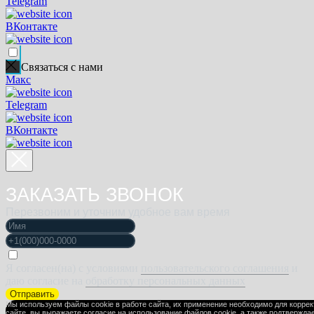
Telegram
ВКонтакте
Связаться с нами
Макс
Telegram
ВКонтакте
ЗАКАЗАТЬ ЗВОНОК
Перезвоним и уточним удобное вам время
Я согласен(на) с условиями
пользовательского соглашения
и
даю согласие на
обработку персональных данных
Отправить
Мы используем файлы cookie в работе сайта, их применение необходимо для корре
сайте, вы выражаете
согласие на использование файлов cookie
, а также подтвержда