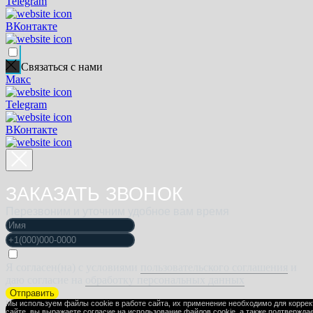
Telegram
ВКонтакте
Связаться с нами
Макс
Telegram
ВКонтакте
ЗАКАЗАТЬ ЗВОНОК
Перезвоним и уточним удобное вам время
Я согласен(на) с условиями
пользовательского соглашения
и
даю согласие на
обработку персональных данных
Отправить
Мы используем файлы cookie в работе сайта, их применение необходимо для корре
сайте, вы выражаете
согласие на использование файлов cookie
, а также подтвержда