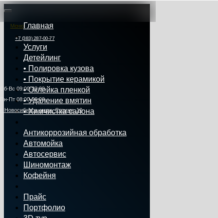
Главная
Меню
+7 (383) 287-00-77
Услуги
Детейлинг
• Полировка кузова
• Покрытие керамикой
Сб‑Вс 09:00‑23:00
• Оклейка пленкой
Пн‑Пт 08:00-20:00
• Удаление вмятин
г. Новосибирск, мкрн. Стрижи, 10
• Химчистка салона
Антикоррозийная обработка
Автомойка
Автосервис
Шиномонтаж
Кофейня
Прайс
Портфолио