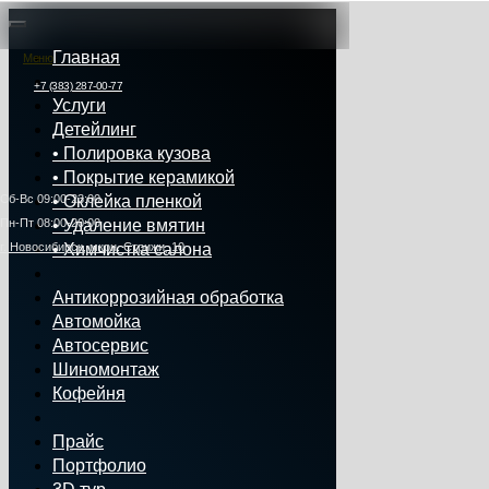
Главная
Меню
+7 (383) 287-00-77
Услуги
Детейлинг
• Полировка кузова
• Покрытие керамикой
Сб‑Вс 09:00‑23:00
• Оклейка пленкой
Пн‑Пт 08:00-20:00
• Удаление вмятин
г. Новосибирск, мкрн. Стрижи, 10
• Химчистка салона
Антикоррозийная обработка
Автомойка
Автосервис
Шиномонтаж
Кофейня
Прайс
Портфолио