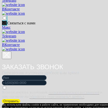
Telegram
ВКонтакте
Связаться с нами
Макс
Telegram
ВКонтакте
ЗАКАЗАТЬ ЗВОНОК
Перезвоним и уточним удобное вам время
Я согласен(на) с условиями
пользовательского соглашения
и
даю согласие на
обработку персональных данных
Отправить
Мы используем файлы cookie в работе сайта, их применение необходимо для корре
сайте, вы выражаете
согласие на использование файлов cookie
, а также подтвержда