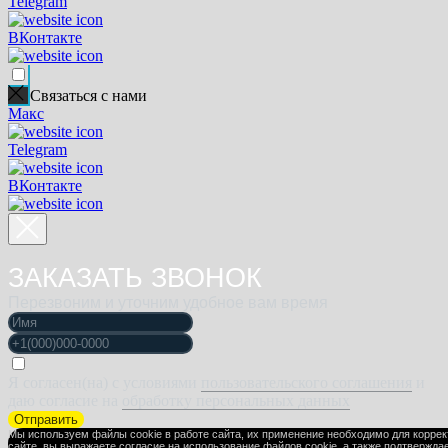
Telegram
ВКонтакте
Связаться с нами
Макс
Telegram
ВКонтакте
ЗАКАЗАТЬ ЗВОНОК
Перезвоним и уточним удобное вам время
Я согласен(на) с условиями
пользовательского соглашения
и
даю согласие на
обработку персональных данных
Отправить
Мы используем файлы cookie в работе сайта, их применение необходимо для корре
сайте, вы выражаете
согласие на использование файлов cookie
, а также подтвержда