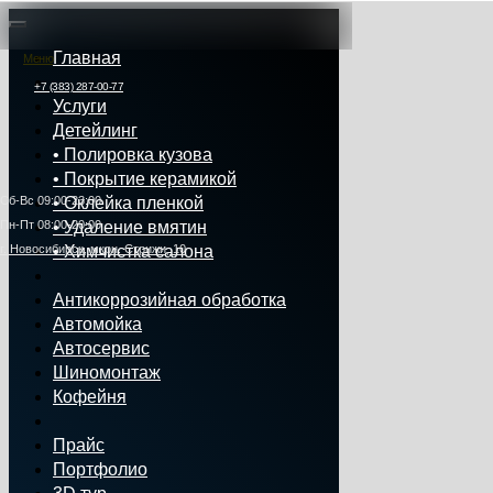
Главная
Меню
+7 (383) 287-00-77
Услуги
Детейлинг
• Полировка кузова
• Покрытие керамикой
Сб‑Вс 09:00‑23:00
• Оклейка пленкой
Пн‑Пт 08:00-20:00
• Удаление вмятин
г. Новосибирск, мкрн. Стрижи, 10
• Химчистка салона
Антикоррозийная обработка
Автомойка
Автосервис
Шиномонтаж
Кофейня
Прайс
Портфолио